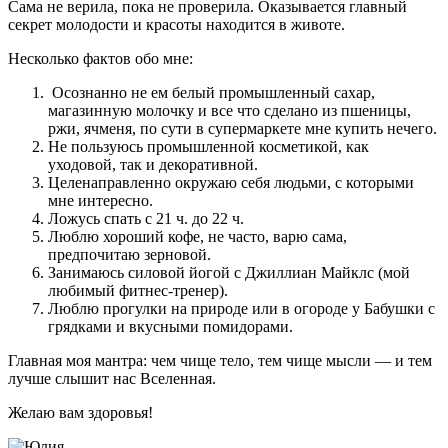
Сама не верила, пока не проверила. Оказывается главный
секрет молодости и красоты находится в животе.
Несколько фактов обо мне:
Осознанно не ем белый промышленный сахар,
магазинную молочку и все что сделано из пшеницы,
ржи, ячменя, по сути в супермаркете мне купить нечего.
Не пользуюсь промышленной косметикой, как
уходовой, так и декоративной.
Целенаправленно окружаю себя людьми, с которыми
мне интересно.
Ложусь спать с 21 ч. до 22 ч.
Люблю хороший кофе, не часто, варю сама,
предпочитаю зерновой.
Занимаюсь силовой йогой с Джиллиан Майклс (мой
любимый фитнес-тренер).
Люблю прогулки на природе или в огороде у Бабушки с
грядками и вкусными помидорами.
Главная моя мантра: чем чище тело, тем чище мысли — и тем
лучше слышит нас Вселенная.
Желаю вам здоровья!