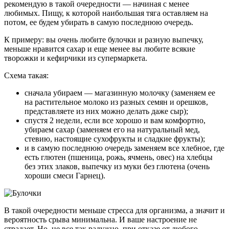
рекомендую в такой очередности — начиная с менее
любимых. Пищу, к которой наибольшая тяга оставляем на
потом, ее будем убирать в самую последнюю очередь.
К примеру: вы очень любите булочки и разную выпечку,
меньше нравится сахар и еще менее вы любите всякие
творожки и кефирчики из супермаркета.
Схема такая:
сначала убираем — магазинную молочку (заменяем ее
на растительное молоко из разных семян и орешков,
представляете из них можно делать даже сыр);
спустя 2 недели, если все хорошо и вам комфортно,
убираем сахар (заменяем его на натуральный мед,
стевию, настоящие сухофрукты и сладкие фрукты);
и в самую последнюю очередь заменяем все хлебное, где
есть глютен (пшеница, рожь, ячмень, овес) на хлебцы
без этих злаков, выпечку из муки без глютена (очень
хороши смеси Гарнец).
В такой очередности меньше стресса для организма, а значит и
вероятность срыва минимальна. И ваше настроение не
страдает. Но, не все так радужно, при отказе от любого