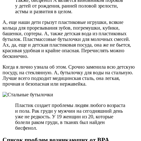
Также, бисфенол A является виновником пороков
у детей от рождения, ранней половой зрелости,
астмы и развития в целом.
А, еще наши дети грызут пластиковые игрушки, всякие
кольца для прорезывания зубов, погремушки, кубики,
башенки, сортеры. А, также детская вода из пластиковых
бутылок. Пластмассовые бутылочки для молочных смесей.
Ах, да, еще и детская пластиковая посуда, она же не бьется,
красивая удобная и крайне опасная. Перечислять можно
бесконечно.
Когда я лично узнала об этом. Срочно заменила всю детскую
посуду, на стеклянную. А, бутылочку для воды на стальную.
Лучше всего подходит медицинская сталь, она легкая,
прочная и безопасная или нержавейка.
Пластик создает проблемы людям любого возраста
и пола. Рак груди у мужчин на сегодняшний день
уже не редкость. У 19 женщин из 20, которые
болели раком груди, в тканях был найден
бисфенол.
Список проблем возникающих от BPA