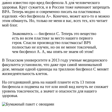
давно известно про вред бисфенола А для человеческого
здоровья. Круг сужается, и в России тоже начинают запрещать
BPA. Теперь модно и современно писать на пластиковых
изделиях «без бисфенола А». Конечно, может кого-то и можно
этим обмануть. Но, только не меня и вас, всех тех, кто читает
мой блог.
Знакомьтесь — бисфенол С. Теперь это вещество
есть во всем пластике за место нашего первого
героя. Спасли производство пластмассы! BPS
полностью не изучен, но он не менее токсичный,
чем бисфенол A. А, мы опять не знаем об этом!
В Техасском университете в 2013 году ученые медицинского
факультета установили, что даже при самой минимальной
дозе, меньше одной единицы на триллион бисфенол C меняет
жизнедеятельность клеток.
На сегодняшний день на нашей планете есть 13 типов
бисфенола и подмена на тот или иной вид ничуть не снижает
уровень токсичности, а значит и опасности для нашего
здоровья.