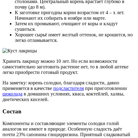
столонами. Центральный корень врастает глубоко в
почву (до 8 м).
К заготовке пригодны корни возрастом от 4 – х лет.
Начинают их собирать в ноябре или марте.
Затем их промывают, очищают от коры и кладут
сушиться.
Хорошее сырьё имеет желтый оттенок, не крошится, но
легко отламывается.
Хранить лакрицу можно 10 лет. Но если возможности
самостоятельно заготовить растение нет, то в любой аптеке
легко приобрести готовый продукт.
На заметку: корень солодки, благодаря сладости, давно
применяется в качестве
подсластителя
при приготовлении
шоколада
в домашних условиях, кваса, коктейлей, халвы,
диетических киселей.
Состав
Компоненты и составляющие элементы солодки голой
аналогов не имеют в природе. Особенную сладость даёт
почти 23% сапонина глицирризина. Приятный сладковатый