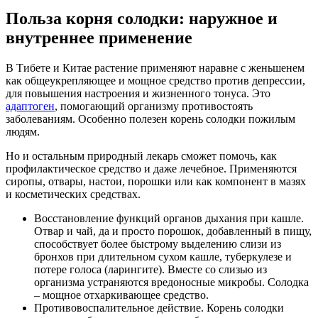
Польза корня солодки: наружное и
внутреннее применение
В Тибете и Китае растение применяют наравне с женьшенем
как общеукрепляющее и мощное средство против депрессии,
для повышения настроения и жизненного тонуса. Это
адаптоген
, помогающий организму противостоять
заболеваниям. Особенно полезен корень солодки пожилым
людям.
Но и остальным природный лекарь сможет помочь, как
профилактическое средство и даже лечебное. Применяются
сиропы, отвары, настои, порошки или как компонент в мазях
и косметических средствах.
Восстановление функций органов дыхания при кашле.
Отвар и чай, да и просто порошок, добавленный в пищу,
способствует более быстрому выделению слизи из
бронхов при длительном сухом кашле, туберкулезе и
потере голоса (ларингите). Вместе со слизью из
организма устраняются вредоносные микробы. Солодка
– мощное отхаркивающее средство.
Противовоспалительное действие. Корень солодки