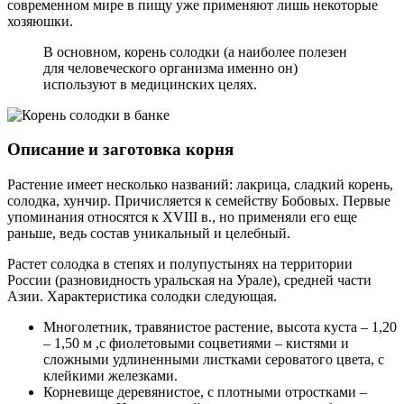
современном мире в пищу уже применяют лишь некоторые
хозяюшки.
В основном, корень солодки (а наиболее полезен
для человеческого организма именно он)
используют в медицинских целях.
Описание и заготовка корня
Растение имеет несколько названий: лакрица, сладкий корень,
солодка, хунчир. Причисляется к семейству Бобовых. Первые
упоминания относятся к XVIII в., но применяли его еще
раньше, ведь состав уникальный и целебный.
Растет солодка в степях и полупустынях на территории
России (разновидность уральская на Урале), средней части
Азии. Характеристика солодки следующая.
Многолетник, травянистое растение, высота куста – 1,20
– 1,50 м ,с фиолетовыми соцветиями – кистями и
сложными удлиненными листками сероватого цвета, с
клейкими железками.
Корневище деревянистое, с плотными отростками –