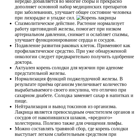
нередко добавляется во многие сборы и прекрасно
дополняет основной набор медицинских препаратов
при заболеваниях, улучшает общее состояние человека
при лихорадке и упадке сил.
Спазмолитическое действие. Растение нормализует
работу щитовидной железы, помогает при низком
артериальном давлении, снимает и ослабляет спазмы,
улучшает функционирование сердца и сосудов.
Подавление развития раковых клеток. Применяют как
профилактическое средство. При уже обнаруженной
онкологии следует предварительно получить одобрение
доктора.
Актуален корень солодки для мужчин при аденоме
предстательной железы.
Нормализация функций поджелудочной железы. В
результате приёма организм увеличивает количество
вырабатываемого своего инсулина, что отлично при
сахарном диабете. Солодка заменяет сахар в напитках и
пище.
Нейтрализация и вывод токсинов из организма.
Лакрица является превосходным очистителем органов и
сосудов от накопившихся шлаков, «вредного»
холестерина. Полезно также для очищения лимфы.
Можно составлять травяной сбор, где корень солодки
выступает легким слабительным средством при