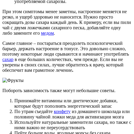
употребляемой сахарозы.
При этом симптомы менее заметны, настроение меняется не
резко, и ущерб здоровью не наносится. Нужно просто
сокращать дозы сахара каждый день. К примеру, если вы пили
чай с двумя ложечками сахарного песка, добавляйте одну
либо замените его
медом
.
Самое главное – постараться преодолеть психологический
барьер, держать настроение в тонусе. Это довольно сложно,
поэтому некоторые люди срываются и начинают употреблять
сахар
в еще больших количествах, чем прежде. Если вы не
уверены в своих силах, лучше обратитесь к врачу, который
обеспечит вам грамотное лечение
.
Побороть зависимость также могут небольшие советы.
Принимайте витамины или диетические добавки,
которые будут пополнять энергетический запас
По утрам съедайте
конфету
из домашнего шоколада или
половину чайной ложки меда для активизации мозга
Используйте натуральные заменители сахара, но также с
ними важно не переусердствовать
Пейте больше воды, ягодные морсы без сахара