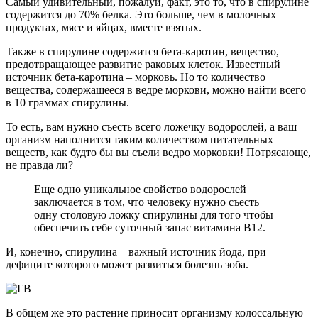
Самый удивительный, пожалуй, факт, это то, что в спирулине
содержится до 70% белка. Это больше, чем в молочных
продуктах, мясе и яйцах, вместе взятых.
Также в спирулине содержится бета-каротин, вещество,
предотвращающее развитие раковых клеток. Известный
источник бета-каротина – морковь. Но то количество
вещества, содержащееся в ведре моркови, можно найти всего
в 10 граммах спирулины.
То есть, вам нужно съесть всего ложечку водорослей, а ваш
организм наполнится таким количеством питательных
веществ, как будто бы вы съели ведро морковки! Потрясающе,
не правда ли?
Еще одно уникальное свойство водорослей
заключается в том, что человеку нужно съесть
одну столовую ложку спирулины для того чтобы
обеспечить себе суточный запас витамина В12.
И, конечно, спирулина – важный источник йода, при
дефиците которого может развиться болезнь зоба.
В общем же это растение приносит организму колоссальную