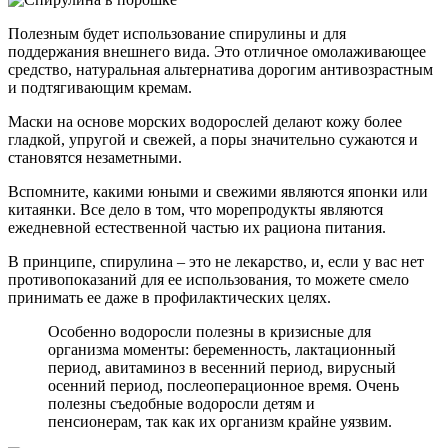
Полезным будет использование спирулины и для
поддержания внешнего вида. Это отличное омолаживающее
средство, натуральная альтернатива дорогим антивозрастным
и подтягивающим кремам.
Маски на основе морских водорослей делают кожу более
гладкой, упругой и свежей, а поры значительно сужаются и
становятся незаметными.
Вспомните, какими юными и свежими являются японки или
китаянки. Все дело в том, что морепродукты являются
ежедневной естественной частью их рациона питания.
В принципе, спирулина – это не лекарство, и, если у вас нет
противопоказаний для ее использования, то можете смело
принимать ее даже в профилактических целях.
Особенно водоросли полезны в кризисные для
организма моменты: беременность, лактационный
период, авитаминоз в весенний период, вирусный
осенний период, послеоперационное время. Очень
полезны съедобные водоросли детям и
пенсионерам, так как их организм крайне уязвим.