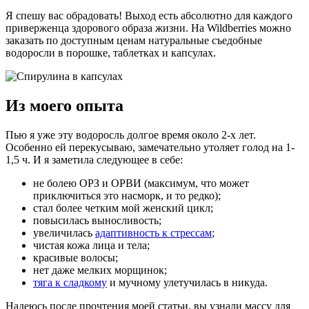
Я спешу вас обрадовать! Выход есть абсолютно для каждого
приверженца здорового образа жизни. На Wildberries можно
заказать по доступным ценам натуральные съедобные
водоросли в порошке, таблетках и капсулах.
Из моего опыта
Пью я уже эту водоросль долгое время около 2-х лет.
Особенно ей перекусываю, замечательно утоляет голод на 1-
1,5 ч. И я заметила следующее в себе:
не болею ОРЗ и ОРВИ (максимум, что может
приключиться это насморк, и то редко);
стал более четким мой женский цикл;
повысилась выносливость;
увеличилась
адаптивность к стрессам
;
чистая кожа лица и тела;
красивые волосы;
нет даже мелких морщинок;
тяга к сладкому
и мучному улетучилась в никуда.
Надеюсь после прочтения моей статьи, вы узнали массу для