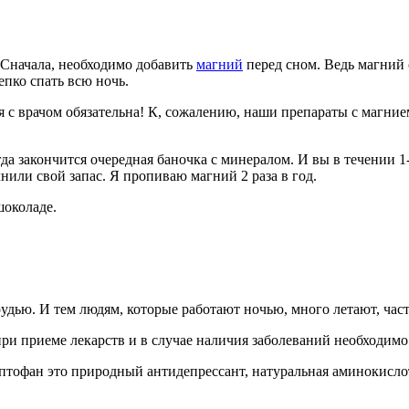
 Сначала, необходимо добавить
магний
перед сном. Ведь магний
епко спать всю ночь.
я с врачом обязательна! К, сожалению, наши препараты с магни
да закончится очередная баночка с минералом. И вы в течении 1
нили свой запас. Я пропиваю магний 2 раза в год.
шоколаде.
удью. И тем людям, которые работают ночью, много летают, част
и приеме лекарств и в случае наличия заболеваний необходимо 
фан это природный антидепрессант, натуральная аминокислота