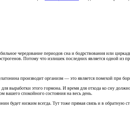
абильное чередование периодов сна и бодрствования или цирка
 эстрогенов. Потому что излишек последних является одной из 
атонина производит организм — это является помехой при борьб
для выработки этого гормона. И время для отхода ко сну должн
ом вашего спокойного состояния на весь день.
тонин будет низким всегда. Тут тоже прямая связь и в обратную