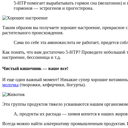
5-HTP помогает вырабатывать гормон сна (мелатонин) и 
гормонов — эстрогенов и прогестерона.
Таким образом вы получаете хорошее настроение, прекрасное 
растительного происхождения.
Сама по себе эта аминокислота не работает, придется со
Как понять, что вам достаточно 5-HTP? Проведите небольшой т
настроение, бессонница и т.д.
Чистый кишечник — ваше все!
И еще один важный момент! Никакие супер хорошие витамины
молочка
(творожки, кефирчики, йогурты).
Эти группы продуктов тяжело усваиваются нашим организмом, 
А, продукты их распада — химия копится в наших жировы
Всегда можно найти альтернативу промышленным продуктам. Гл