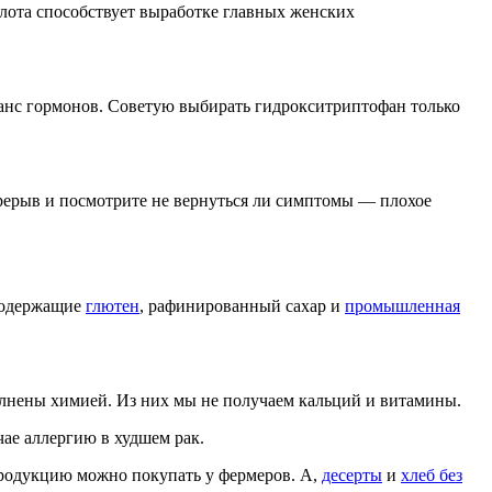
слота способствует выработке главных женских
ланс гормонов. Советую выбирать гидрокситриптофан только
ерерыв и посмотрите не вернуться ли симптомы — плохое
 содержащие
глютен
, рафинированный сахар и
промышленная
олнены химией. Из них мы не получаем кальций и витамины.
чае аллергию в худшем рак.
продукцию можно покупать у фермеров. А,
десерты
и
хлеб без