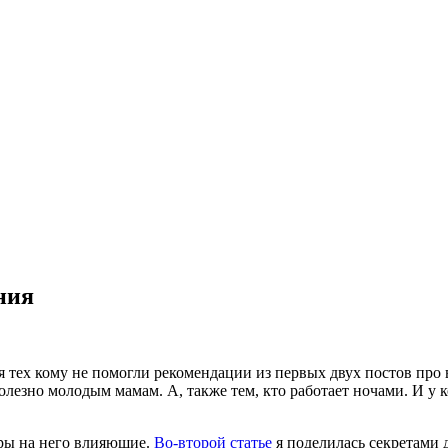
ния
ля тех кому не помогли рекомендации из первых двух постов про
лезно молодым мамам. А, также тем, кто работает ночами. И у к
ры на него влияющие.
Во-второй статье
я поделилась секретами 