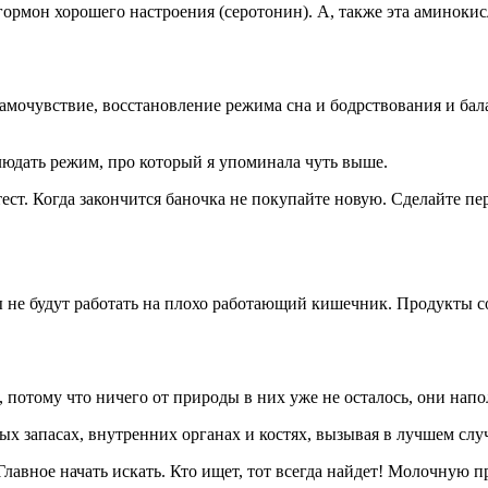
гормон хорошего настроения (серотонин). А, также эта аминоки
самочувствие, восстановление режима сна и бодрствования и ба
блюдать режим, про который я упоминала чуть выше.
ест. Когда закончится баночка не покупайте новую. Сделайте п
 не будут работать на плохо работающий кишечник. Продукты
потому что ничего от природы в них уже не осталось, они нап
х запасах, внутренних органах и костях, вызывая в лучшем слу
авное начать искать. Кто ищет, тот всегда найдет! Молочную 