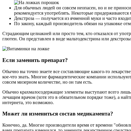
Для обычных людей он совсем неопасен, но и не приносит
рекомендуется употреблять. Некоторые придерживаются м
Декстроза — получается из ячменной муки и часто входи
По закону, каждый производитель обязан на упаковке отме
Страдающим целиакией или просто тем, кто отказался от употр
глютен. Он представлен в виде мальтодекстрина или декстроз
Если заменить препарат?
Обычно вы точно знаете все составляющие какого-то лекарствен
кое-что знать. Многие фармацевтические компании используют г
совсем мизерном количестве, но он там есть.
Обычно крахмалосодержащие элементы выступают всего лишь ка
лечащим врачом (хотя это в обязательном порядке тоже), а най
интернета, это возможно.
Может ли измениться состав медикамента?
Конечно, да. Многие производители время от времени "обновля
вами препарата изменился, то замените лекарственное средство