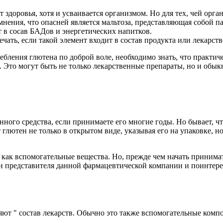
 здоровья, хотя и усваивается организмом. Но для тех, чей орг
нения, что опасней является мальтоза, представляющая собой п
т в сосав БАДов и энергетических напитков.
чать, если такой элемент входит в состав продукта или лекарств
ебления глютена по доброй воле, необходимо знать, что практич
ы. Это могут быть не только лекарственные препараты, но и об
ного средства, если принимаете его многие годы. Но бывает, чт
лютен не только в открытом виде, указывая его на упаковке, но
к вспомогательные вещества. Но, прежде чем начать принимать
ти представителя данной фармацевтической компании и поинтерес
ют " состав лекарств. Обычно это также вспомогательные компо
.