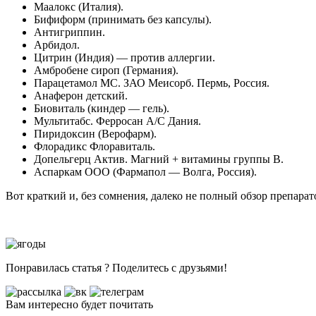
Маалокс (Италия).
Бифиформ (принимать без капсулы).
Антигриппин.
Арбидол.
Цитрин (Индия) — против аллергии.
Амбробене сироп (Германия).
Парацетамол МС. ЗАО Меисорб. Пермь, Россия.
Анаферон детский.
Биовиталь (киндер — гель).
Мультитабс. Ферросан А/С Дания.
Пиридоксин (Верофарм).
Флорадикс Флоравиталь.
Допельгерц Актив. Магний + витамины группы В.
Аспаркам ООО (Фармапол — Волга, Россия).
Вот краткий и, без сомнения, далеко не полный обзор препарат
Понравилась статья ? Поделитесь с друзьями!
Вам интересно будет почитать