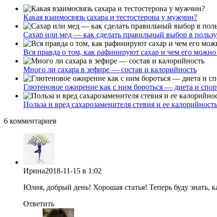
Какая взаимосвязь сахара и тестостерона у мужчин?
Сахар или мед — как сделать правильный выбор в пользу
Вся правда о том, как рафинируют сахар и чем его можно
Много ли сахара в зефире — состав и калорийность
Глютеновое ожирение как с ним бороться — диета и спо
Польза и вред сахарозаменителя стевия и ее калорийност
6 комментариев
Ирина
2018-11-15
в 1:02
Юлия, добрый день! Хорошая статья! Теперь буду знать, 
Ответить