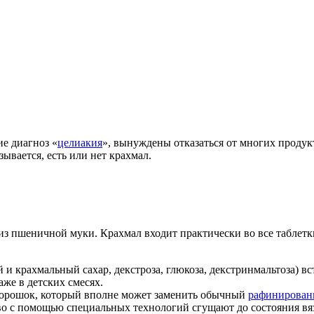
е диагноз «
целиакия
», вынуждены отказаться от многих продукт
ывается, есть или нет крахмал.
из пшеничной муки. Крахмал входит практически во все таблетки
и крахмальный сахар, декстроза, глюкоза, декстринмальтоза) вс
аже в детских смесях.
порошок, который вполне может заменить обычный
рафинирован
о с помощью специальных технологий сгущают до состояния вя