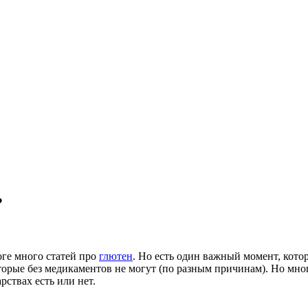
?
оге много статей про
глютен
. Но есть один важный момент, кото
оторые без медикаментов не могут (по разным причинам). Но мн
рствах есть или нет.