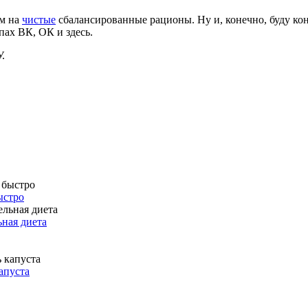
ом на
чистые
сбалансированные рационы. Ну и, конечно, буду ко
ппах
ВК
,
ОК
и здесь.
.
ыстро
ная диета
апуста