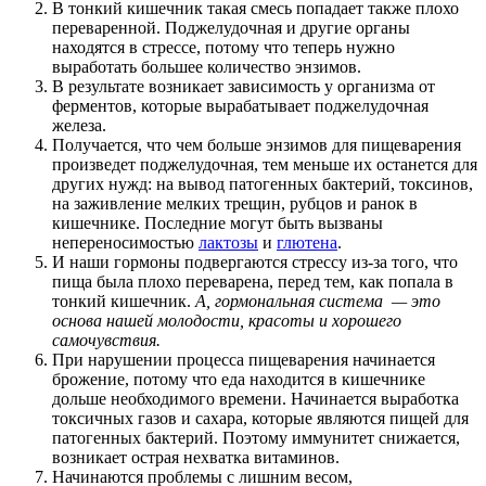
В тонкий кишечник такая смесь попадает также плохо
переваренной. Поджелудочная и другие органы
находятся в стрессе, потому что теперь нужно
выработать большее количество энзимов.
В результате возникает зависимость у организма от
ферментов, которые вырабатывает поджелудочная
железа.
Получается, что чем больше энзимов для пищеварения
произведет поджелудочная, тем меньше их останется для
других нужд: на вывод патогенных бактерий, токсинов,
на заживление мелких трещин, рубцов и ранок в
кишечнике. Последние могут быть вызваны
непереносимостью
лактозы
и
глютена
.
И наши гормоны подвергаются стрессу из-за того, что
пища была плохо переварена, перед тем, как попала в
тонкий кишечник.
А, гормональная система — это
основа нашей молодости, красоты и хорошего
самочувствия.
При нарушении процесса пищеварения начинается
брожение, потому что еда находится в кишечнике
дольше необходимого времени. Начинается выработка
токсичных газов и сахара, которые являются пищей для
патогенных бактерий. Поэтому иммунитет снижается,
возникает острая нехватка витаминов.
Начинаются проблемы с лишним весом,