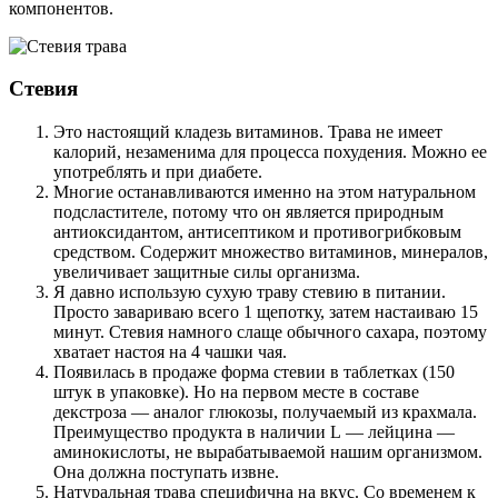
компонентов.
Стевия
Это настоящий кладезь витаминов. Трава не имеет
калорий, незаменима для процесса похудения. Можно ее
употреблять и при диабете.
Многие останавливаются именно на этом натуральном
подсластителе, потому что он является природным
антиоксидантом, антисептиком и противогрибковым
средством. Содержит множество витаминов, минералов,
увеличивает защитные силы организма.
Я давно использую сухую траву стевию в питании.
Просто завариваю всего 1 щепотку, затем настаиваю 15
минут. Стевия намного слаще обычного сахара, поэтому
хватает настоя на 4 чашки чая.
Появилась в продаже форма стевии в таблетках (150
штук в упаковке). Но на первом месте в составе
декстроза — аналог глюкозы, получаемый из крахмала.
Преимущество продукта в наличии L — лейцина —
аминокислоты, не вырабатываемой нашим организмом.
Она должна поступать извне.
Натуральная трава специфична на вкус. Со временем к