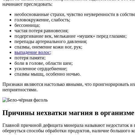
начинают преследовать:
необоснованные страхи, чувство неуверенности в собств
головокружение, слабость;
бессонница;
частая потеря равновесия;
подергивание век, мелькание «мушек» перед глазами;
перепады артериального давления;
спазмы, онемение кожи ног, рук;
выпадение волос
;
потеря памяти;
боли в голове, области шеи;
усиленное сердцебиение;
спазмы мышц, особенно ночью.
Признаки являются настолько явными, что проигнорировать их
неприятностями.
Причины нехватки магния в организме
Главной причиной дефицита минерала называют недостаток в п
обернуться способы обработки продуктов, наличие большого ко