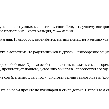
оступающие в нужных количествах, способствуют лучшему воспри
е пропорции: 1 часть кальция, ½ — магния.
магния. И наоборот, переизбыток магния помешает кальцию усво
кже в ассортименте родственников и друзей. Разнообразьте раци
ехи, бобовые. Однако особенно налегать на злаки, семена, оре
 препятствует полному усвоению минерала, способствуя его уда
з сои (к примеру, сыр тофу), листовая зелень темного цвета (ко
анята в новом проекте по кулинарии в стиле детокс. Скоро я вам 