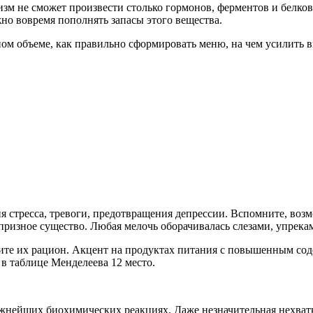
изм не сможет произвести столько гормонов, ферментов и белков
но вовремя пополнять запасы этого вещества.
лном объеме, как правильно сформировать меню, на чем усилить в
 стресса, тревоги, предотвращения депрессии. Вспомните, возм
призное существо. Любая мелочь оборачивалась слезами, упрека
те их рацион. Акцент на продуктах питания с повышенным сод
в таблице Менделеева 12 место.
жнейших биохимических реакциях. Даже незначительная нехватк