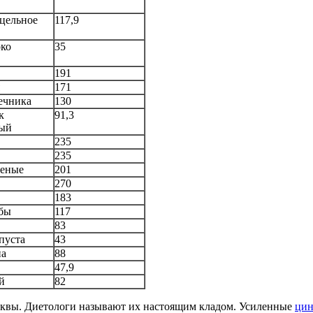
 цельное
117,9
ко
35
191
171
ечника
130
к
91,3
ный
235
235
леные
201
270
183
бы
117
83
пуста
43
па
88
47,9
й
82
ыквы. Диетологи называют их настоящим кладом. Усиленные
цин