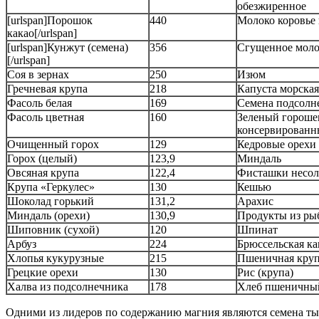
обезжиренное
[urlspan]Порошок
440
Молоко коровье
какао[/urlspan]
[urlspan]Кунжут (семена)
356
Сгущенное моло
[/urlspan]
Соя в зернах
250
Изюм
Гречневая крупа
218
Капуста морская
Фасоль белая
169
Семена подсолн
Фасоль цветная
160
Зеленый гороше
консервирован
Очищенный горох
129
Кедровые орехи
Горох (целый)
123,9
Миндаль
Овсяная крупа
122,4
Фисташки несо
Крупа «Геркулес»
130
Кешью
Шоколад горький
131,2
Арахис
Миндаль (орехи)
130,9
Продукты из ры
Шиповник (сухой)
120
Шпинат
Арбуз
224
Брюссельская ка
Хлопья кукурузные
215
Пшеничная кру
Грецкие орехи
130
Рис (крупа)
Халва из подсолнечника
178
Хлеб пшеничны
Одними из лидеров по содержанию магния являются семена т