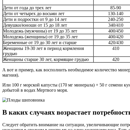
Дети от года до трех лет
85-90
Дети от четырех до восьми лет
130-140
Дети и подростки от 9 до 14 лет
240-250
Девушки/юноши от 15 до 18 лет
340/410
Молодежь (мужчины) от 19 до 35 лет
400/450
Молодежь (женщины) от 19 до 35 лет
400/420
Беременные от 19 до 30 лет и старше
420/430
Женщины 19-30 лет в период кормления
410
грудью
Женщины старше 30 лет, кормящие грудью
420
А вот и пример, как восполнить необходимое количество минер
магния).
Или 100 г морской капусты (170 мг минерала) + 50 г семени ку
добытой в водах Мертвого моря.
В каких случаях возрастает потребност
Следует обратить внимание на ситуации, увеличивающие потреб
нуждается в среднем в шести мг на один килограмм веса. Есть