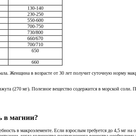
130-140
230-250
550-600
700-750
730/800
660/670
700/710
650
660
ала. Женщина в возрасте от 30 лет получит суточную норму мак
нжута (270 мг). Полезное вещество содержится в морской соли. П
ь в магнии?
ность в макроэлементе. Если взрослым требуется до 4,5 мг на 
 ситуации, когда количество поступающего вещества необходимо