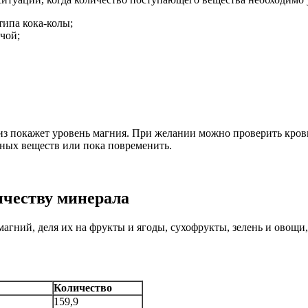
типа кока-колы;
чой;
из покажет уровень магния. При желании можно проверить кров
зных веществ или пока повременить.
ичеству минерала
гний, деля их на фрукты и ягоды, сухофрукты, зелень и овощи,
Количество
159,9