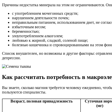
Причины недостатка минерала на этом не ограничиваются. Они
с употреблением мочегонных средств;
нарушением деятельности почек;
неправильным питанием, использованием диет, не согла
избыточным весом;
беременностью;
злоупотреблением алкоголем;
любовью к жирной, сладкой, соленой пище;
болезнью кишечника и спровоцированными на этом фон
Список внушителен, но возможны и другие факторы: отравлен
депрессии.
Как рассчитать потребность в макроэл
Вы знаете, сколько магния требуется человеку ежедневно, что
пользуются специалисты.
Возраст, половая принадлежность
Суточная нор
(мг)