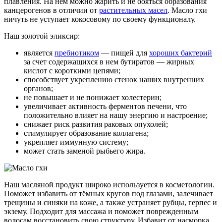
плавления. На нем можно жарить и не бояться образования
канцерогенов в отличии от
растительных масел
. Масло гхи
ничуть не уступает кокосовому по своему функционалу.
Наш золотой эликсир:
является
пребиотиком
— пищей для
хороших бактерий
за счет содержащихся в нем бутиратов — жирных
кислот с короткими цепями;
способствует укреплению стенок наших внутренних
органов;
не повышает и не понижает холестерин;
увеличивает активность ферментов печени, что
положительно влияет на нашу энергию и настроение;
снижает риск развития раковых опухолей;
стимулирует образование коллагена;
укрепляет иммунную систему;
может стать заменой рыбьего жира.
Наш масляной продукт широко используется в косметологии.
Поможет избавить от тёмных кругов под глазами, залечивает
трещины и синяки на коже, а также устраняет рубцы, герпес и
экзему. Подходит для массажа и поможет поврежденным
волосам восстановить свою структуру. Избавит от насморка